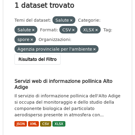
1 dataset trovato
Temi del dataset:
Salute
Categorie:
Salute
Formati:
CSV
XLSX
Tag:
spore
Organizzazioni:
Agenzia provinciale per l'ambiente
Risultato del Filtro
Servizi web di informazione pollinica Alto
Adige
Il servizio di informazione pollinica dell'Alto Adige
si occupa del monitoraggio e dello studio della
componente biologica del particolato
aerodisperso presente in atmosfera con...
JSON
XML
CSV
XLSX