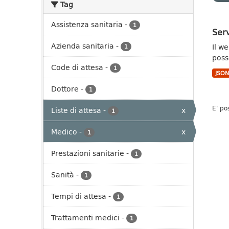
Tag
Assistenza sanitaria
-
1
Serv
Azienda sanitaria
-
Il w
1
poss
Code di attesa
-
1
JSO
Dottore
-
1
E' po
Liste di attesa
-
x
1
Medico
-
x
1
Prestazioni sanitarie
-
1
Sanità
-
1
Tempi di attesa
-
1
Trattamenti medici
-
1