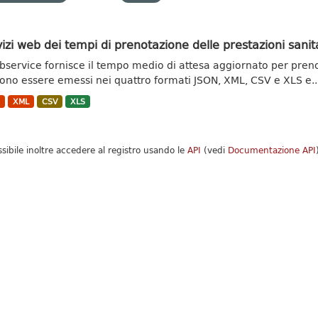
izi web dei tempi di prenotazione delle prestazioni sanit
ebservice fornisce il tempo medio di attesa aggiornato per prenota
ono essere emessi nei quattro formati JSON, XML, CSV e XLS e..
N
XML
CSV
XLS
ssibile inoltre accedere al registro usando le
API
(vedi
Documentazione API