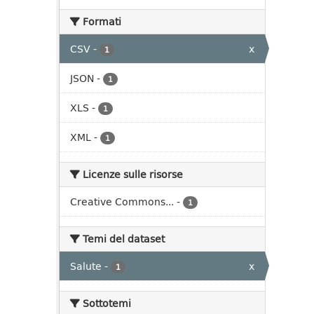
Formati
CSV
-
x
1
JSON
-
1
XLS
-
1
XML
-
1
Licenze sulle risorse
Creative Commons...
-
1
Temi del dataset
Salute
-
x
1
Sottotemi