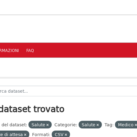
RMAZIONI
FAQ
dataset trovato
 del dataset:
Salute
Categorie:
Salute
Tag:
Medico
te di attesa
Formati:
CSV