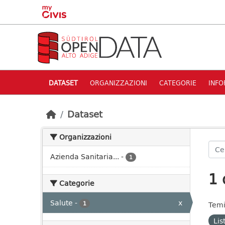
Skip to main content
DATASET
ORGANIZZAZIONI
CATEGORIE
INFO
Dataset
Organizzazioni
Azienda Sanitaria...
-
1
1 
Categorie
Salute
-
x
1
Temi
Lis