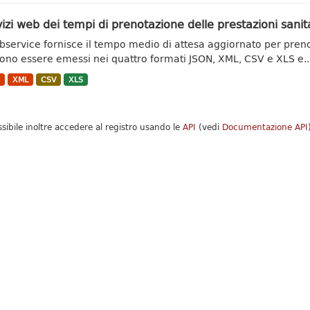
izi web dei tempi di prenotazione delle prestazioni sanit
ebservice fornisce il tempo medio di attesa aggiornato per prenota
ono essere emessi nei quattro formati JSON, XML, CSV e XLS e..
N
XML
CSV
XLS
ssibile inoltre accedere al registro usando le
API
(vedi
Documentazione API