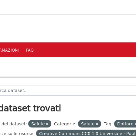
RMAZIONI
FAQ
dataset trovati
 del dataset:
Salute
Categorie:
Salute
Tag:
Dottore
nze sulle risorse:
Creative Commons CC0 1.0 Universale - Publ