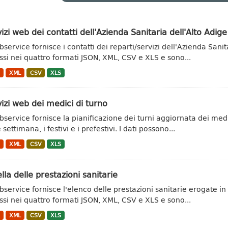
izi web dei contatti dell'Azienda Sanitaria dell'Alto Adige
bservice fornisce i contatti dei reparti/servizi dell'Azienda Sani
si nei quattro formati JSON, XML, CSV e XLS e sono...
N
XML
CSV
XLS
izi web dei medici di turno
ebservice fornisce la pianificazione dei turni aggiornata dei med
e settimana, i festivi e i prefestivi. I dati possono...
N
XML
CSV
XLS
lla delle prestazioni sanitarie
ebservice fornisce l'elenco delle prestazioni sanitarie erogate in
si nei quattro formati JSON, XML, CSV e XLS e sono...
N
XML
CSV
XLS