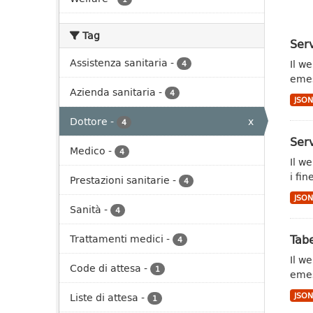
Tag
Serv
Assistenza sanitaria
-
Il we
4
emes
Azienda sanitaria
-
4
JSO
Dottore
-
x
4
Serv
Medico
-
4
Il w
i fin
Prestazioni sanitarie
-
4
JSO
Sanità
-
4
Tabe
Trattamenti medici
-
4
Il w
Code di attesa
-
1
emes
Liste di attesa
-
JSO
1