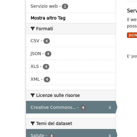
Servizio web
-
1
Serv
Mostra altro Tag
Il w
poss
Formati
JSO
CSV
-
4
JSON
-
4
E' po
XLS
-
4
XML
-
4
Licenze sulle risorse
Creative Commons...
-
x
4
Temi del dataset
Salute
-
x
4