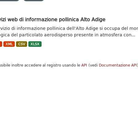
izi web di informazione pollinica Alto Adige
ervizio di informazione pollinica dell'Alto Adige si occupa del m
ogica del particolato aerodisperso presente in atmosfera con...
N
XML
CSV
XLSX
ssibile inoltre accedere al registro usando le
API
(vedi
Documentazione API