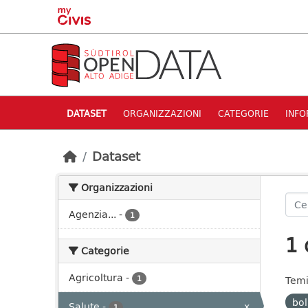
Skip to main content
DATASET
ORGANIZZAZIONI
CATEGORIE
INFO
Dataset
Organizzazioni
Agenzia...
-
1
1 
Categorie
Agricoltura
-
1
Temi
bol
Salute
-
x
1