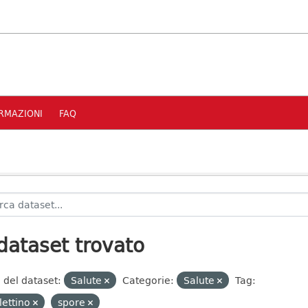
RMAZIONI
FAQ
dataset trovato
 del dataset:
Salute
Categorie:
Salute
Tag:
lettino
spore