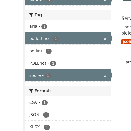
Tag
Serv
aria
-
Il s
1
biol
bollettino
-
x
1
JSO
pollini
-
1
E' po
POLLnet
-
1
spore
-
x
1
Formati
CSV
-
1
JSON
-
1
XLSX
-
1