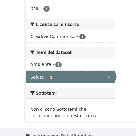
XML
-
1
Licenze sulle risorse
Creative Commons...
-
1
Temi del dataset
Ambiente
-
1
Salute
-
x
1
Sottotemi
Non ci sono Sottotemi che
corrispondono a questa ricerca
Informazioni Dati Alto Adige