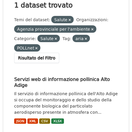
1 dataset trovato
Temi del dataset:
Salute
Organizzazioni:
Agenzia provinciale per l'ambiente
Categorie:
Salute
Tag:
aria
POLLnet
Risultato del Filtro
Servizi web di informazione pollinica Alto
Adige
Il servizio di informazione pollinica dell'Alto Adige
si occupa del monitoraggio e dello studio della
componente biologica del particolato
aerodisperso presente in atmosfera con...
JSON
XML
CSV
XLSX