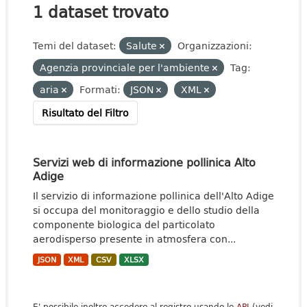
1 dataset trovato
Temi del dataset:
Salute
Organizzazioni:
Agenzia provinciale per l'ambiente
Tag:
aria
Formati:
JSON
XML
Risultato del Filtro
Servizi web di informazione pollinica Alto
Adige
Il servizio di informazione pollinica dell'Alto Adige
si occupa del monitoraggio e dello studio della
componente biologica del particolato
aerodisperso presente in atmosfera con...
JSON
XML
CSV
XLSX
E' possibile inoltre accedere al registro usando le
API
(vedi