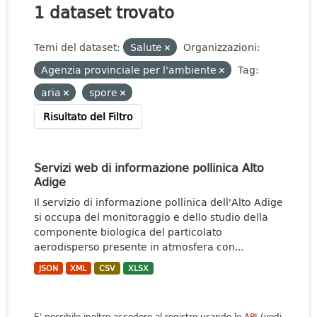
1 dataset trovato
Temi del dataset:
Salute
Organizzazioni:
Agenzia provinciale per l'ambiente
Tag:
aria
spore
Risultato del Filtro
Servizi web di informazione pollinica Alto
Adige
Il servizio di informazione pollinica dell'Alto Adige
si occupa del monitoraggio e dello studio della
componente biologica del particolato
aerodisperso presente in atmosfera con...
JSON
XML
CSV
XLSX
E' possibile inoltre accedere al registro usando le
API
(vedi