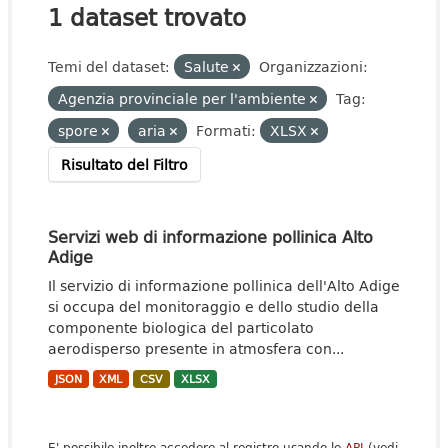
1 dataset trovato
Temi del dataset:
Salute
Organizzazioni:
Agenzia provinciale per l'ambiente
Tag:
spore
aria
Formati:
XLSX
Risultato del Filtro
Servizi web di informazione pollinica Alto
Adige
Il servizio di informazione pollinica dell'Alto Adige
si occupa del monitoraggio e dello studio della
componente biologica del particolato
aerodisperso presente in atmosfera con...
JSON
XML
CSV
XLSX
E' possibile inoltre accedere al registro usando le
API
(vedi