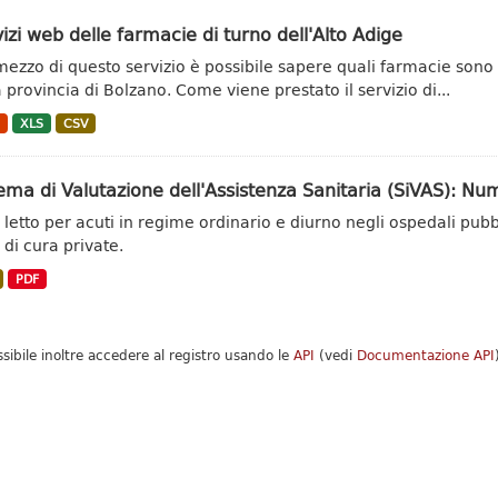
izi web delle farmacie di turno dell'Alto Adige
mezzo di questo servizio è possibile sapere quali farmacie son
a provincia di Bolzano. Come viene prestato il servizio di...
N
XLS
CSV
ema di Valutazione dell'Assistenza Sanitaria (SiVAS): Num
 letto per acuti in regime ordinario e diurno negli ospedali pubbli
 di cura private.
PDF
ssibile inoltre accedere al registro usando le
API
(vedi
Documentazione API