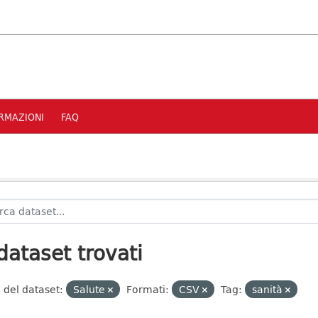
RMAZIONI
FAQ
dataset trovati
 del dataset:
Salute
Formati:
CSV
Tag:
sanità