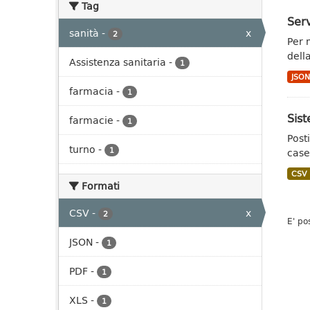
Tag
Serv
sanità
-
x
2
Per 
dell
Assistenza sanitaria
-
1
JSO
farmacia
-
1
Sist
farmacie
-
1
Posti
turno
-
1
case
CSV
Formati
CSV
-
x
2
E' po
JSON
-
1
PDF
-
1
XLS
-
1