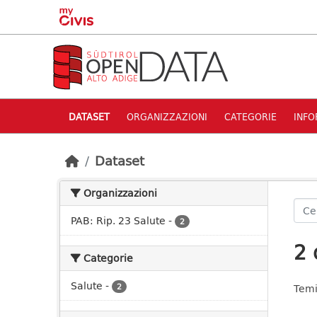
Skip to main content
DATASET
ORGANIZZAZIONI
CATEGORIE
INFO
Dataset
Organizzazioni
PAB: Rip. 23 Salute
-
2
2 
Categorie
Salute
-
2
Temi