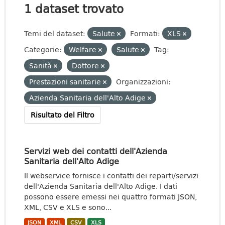
1 dataset trovato
Temi del dataset:
Salute
Formati:
XLS
Categorie:
Welfare
Salute
Tag:
Sanità
Dottore
Prestazioni sanitarie
Organizzazioni:
Azienda Sanitaria dell'Alto Adige
Risultato del Filtro
Servizi web dei contatti dell'Azienda
Sanitaria dell'Alto Adige
Il webservice fornisce i contatti dei reparti/servizi
dell'Azienda Sanitaria dell'Alto Adige. I dati
possono essere emessi nei quattro formati JSON,
XML, CSV e XLS e sono...
JSON
XML
CSV
XLS