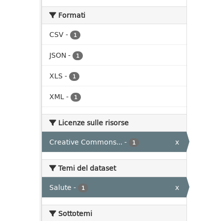
Formati
CSV
-
1
JSON
-
1
XLS
-
1
XML
-
1
Licenze sulle risorse
Creative Commons...
-
x
1
Temi del dataset
Salute
-
x
1
Sottotemi