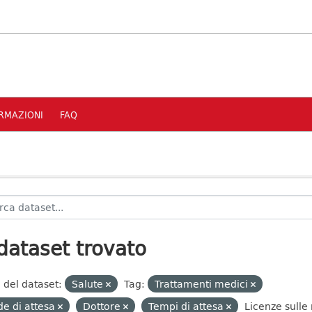
RMAZIONI
FAQ
dataset trovato
 del dataset:
Salute
Tag:
Trattamenti medici
e di attesa
Dottore
Tempi di attesa
Licenze sulle 