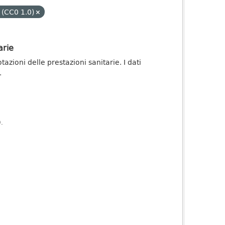
 (CC0 1.0)
arie
zioni delle prestazioni sanitarie. I dati
.
).