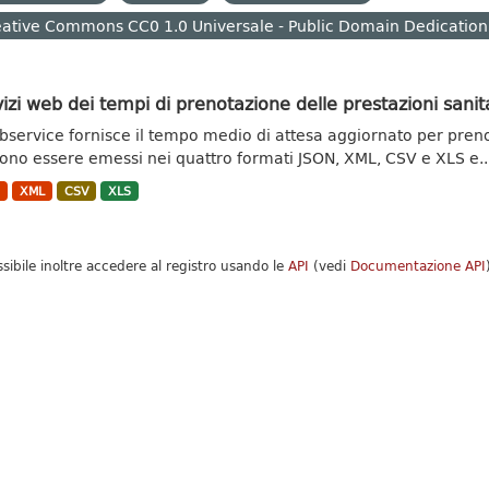
ative Commons CC0 1.0 Universale - Public Domain Dedication
izi web dei tempi di prenotazione delle prestazioni sanit
ebservice fornisce il tempo medio di attesa aggiornato per prenota
ono essere emessi nei quattro formati JSON, XML, CSV e XLS e..
N
XML
CSV
XLS
ssibile inoltre accedere al registro usando le
API
(vedi
Documentazione API