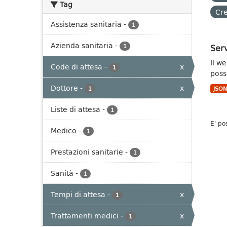
Tag
Cre
Assistenza sanitaria
-
1
Azienda sanitaria
-
Serv
1
Il w
Code di attesa
-
x
1
poss
Dottore
-
x
1
JSO
Liste di attesa
-
1
E' po
Medico
-
1
Prestazioni sanitarie
-
1
Sanità
-
1
Tempi di attesa
-
x
1
Trattamenti medici
-
x
1