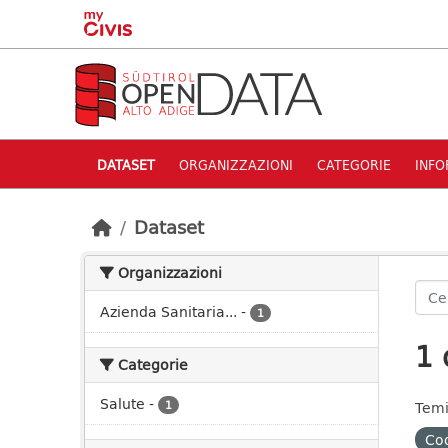
Skip to main content
DATASET
ORGANIZZAZIONI
CATEGORIE
INFO
Dataset
Organizzazioni
Azienda Sanitaria...
-
1
1 
Categorie
Salute
-
1
Temi
Cod