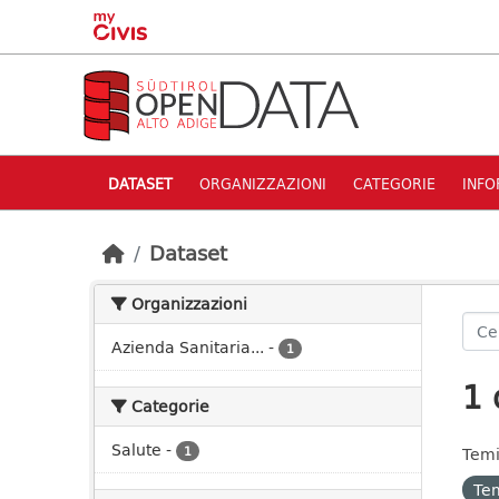
Skip to main content
DATASET
ORGANIZZAZIONI
CATEGORIE
INFO
Dataset
Organizzazioni
Azienda Sanitaria...
-
1
1 
Categorie
Salute
-
1
Temi
Tem