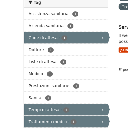
Tag
Cre
Assistenza sanitaria
-
1
Azienda sanitaria
-
Serv
1
Il w
Code di attesa
-
x
1
poss
Dottore
-
1
JSO
Liste di attesa
-
1
E' po
Medico
-
1
Prestazioni sanitarie
-
1
Sanità
-
1
Tempi di attesa
-
x
1
Trattamenti medici
-
x
1