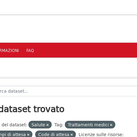
RMAZIONI
FAQ
dataset trovato
 del dataset:
Salute
Tag:
Trattamenti medici
pi di attesa
Code di attesa
Licenze sulle risorse: