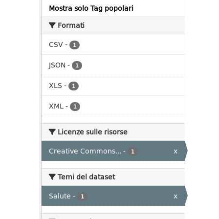
Mostra solo Tag popolari
Formati
CSV
-
1
JSON
-
1
XLS
-
1
XML
-
1
Licenze sulle risorse
Creative Commons...
-
x
1
Temi del dataset
Salute
-
x
1