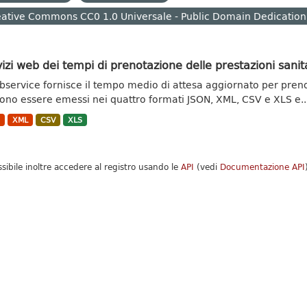
ative Commons CC0 1.0 Universale - Public Domain Dedication
izi web dei tempi di prenotazione delle prestazioni sanit
ebservice fornisce il tempo medio di attesa aggiornato per prenota
ono essere emessi nei quattro formati JSON, XML, CSV e XLS e..
N
XML
CSV
XLS
ssibile inoltre accedere al registro usando le
API
(vedi
Documentazione API