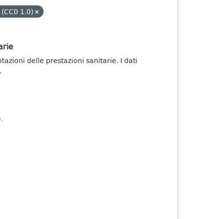
 (CC0 1.0)
arie
zioni delle prestazioni sanitarie. I dati
.
).