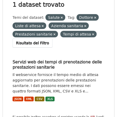
1 dataset trovato
Temi del dataset:
Salute
Tag:
Dottore
Liste di attesa
Azienda sanitaria
Prestazioni sanitarie
Tempi di attesa
Risultato del Filtro
Servizi web dei tempi di prenotazione delle
prestazioni sanitarie
Il webservice fornisce il tempo medio di attesa
aggiornato per prenotazioni delle prestazioni
sanitarie. I dati possono essere emessi nei
quattro formati JSON, XML, CSV e XLS e...
JSON
XML
CSV
XLS
E' possibile inoltre accedere al registro usando le
API
(vedi