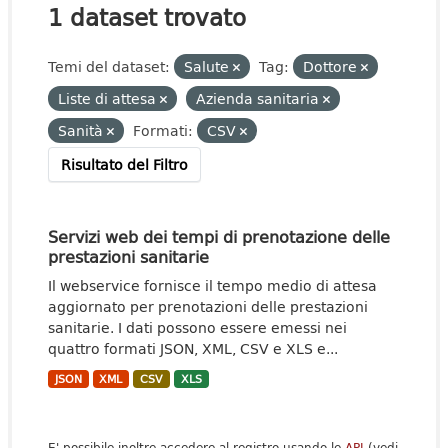
1 dataset trovato
Temi del dataset:
Salute
Tag:
Dottore
Liste di attesa
Azienda sanitaria
Sanità
Formati:
CSV
Risultato del Filtro
Servizi web dei tempi di prenotazione delle
prestazioni sanitarie
Il webservice fornisce il tempo medio di attesa
aggiornato per prenotazioni delle prestazioni
sanitarie. I dati possono essere emessi nei
quattro formati JSON, XML, CSV e XLS e...
JSON
XML
CSV
XLS
E' possibile inoltre accedere al registro usando le
API
(vedi