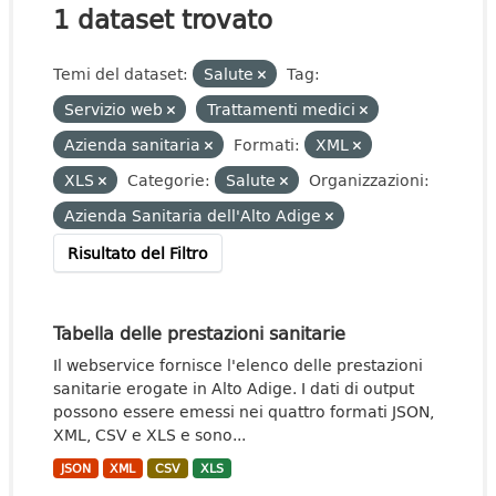
1 dataset trovato
Temi del dataset:
Salute
Tag:
Servizio web
Trattamenti medici
Azienda sanitaria
Formati:
XML
XLS
Categorie:
Salute
Organizzazioni:
Azienda Sanitaria dell'Alto Adige
Risultato del Filtro
Tabella delle prestazioni sanitarie
Il webservice fornisce l'elenco delle prestazioni
sanitarie erogate in Alto Adige. I dati di output
possono essere emessi nei quattro formati JSON,
XML, CSV e XLS e sono...
JSON
XML
CSV
XLS