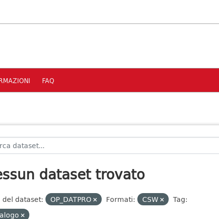
RMAZIONI
FAQ
ssun dataset trovato
 del dataset:
OP_DATPRO
Formati:
CSW
Tag:
talogo