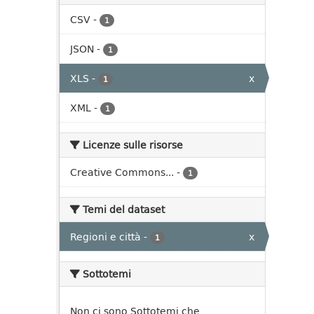
CSV
-
1
JSON
-
1
XLS
-
x
1
XML
-
1
Licenze sulle risorse
Creative Commons...
-
1
Temi del dataset
Regioni e città
-
x
1
Sottotemi
Non ci sono Sottotemi che