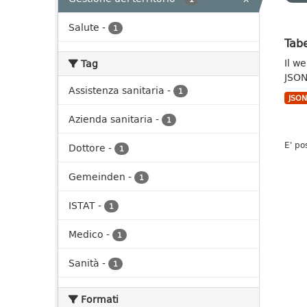
Salute
-
1
Tabe
Il w
Tag
JSON
Assistenza sanitaria
-
1
JSO
Azienda sanitaria
-
1
E' po
Dottore
-
1
Gemeinden
-
1
ISTAT
-
1
Medico
-
1
Sanità
-
1
Formati