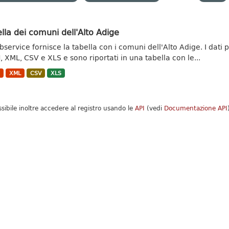
lla dei comuni dell'Alto Adige
ebservice fornisce la tabella con i comuni dell'Alto Adige. I dat
, XML, CSV e XLS e sono riportati in una tabella con le...
N
XML
CSV
XLS
ssibile inoltre accedere al registro usando le
API
(vedi
Documentazione API