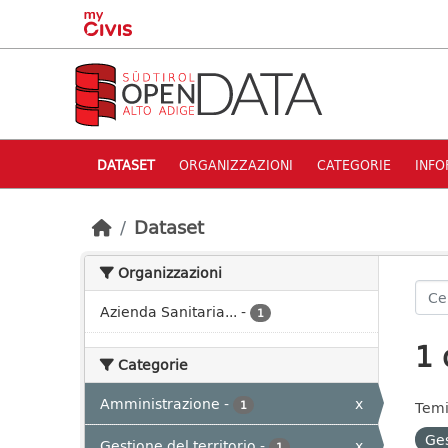
Skip to main content
DATASET
ORGANIZZAZIONI
CATEGORIE
INFO
Dataset
Organizzazioni
Azienda Sanitaria...
-
1
1 
Categorie
Amministrazione
-
x
1
Temi
Ges
Gestione del territorio
-
x
1