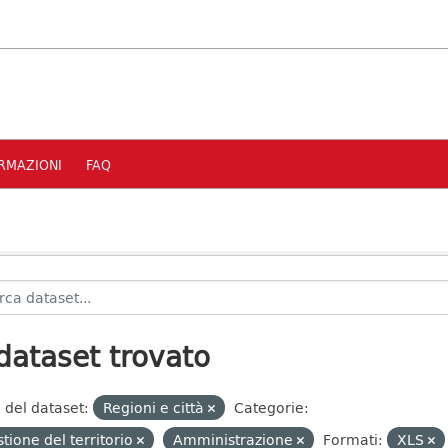
RMAZIONI
FAQ
dataset trovato
 del dataset:
Regioni e città
Categorie:
tione del territorio
Amministrazione
Formati:
XLS