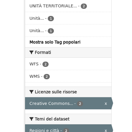
UNITÀ TERRITORIALE...
-
2
Unità...
-
1
Unità...
-
1
Mostra solo Tag popolari
Formati
WFS
-
2
WMS
-
2
Licenze sulle risorse
Creative Commons...
-
x
2
Temi del dataset
Regioni e città
-
x
2