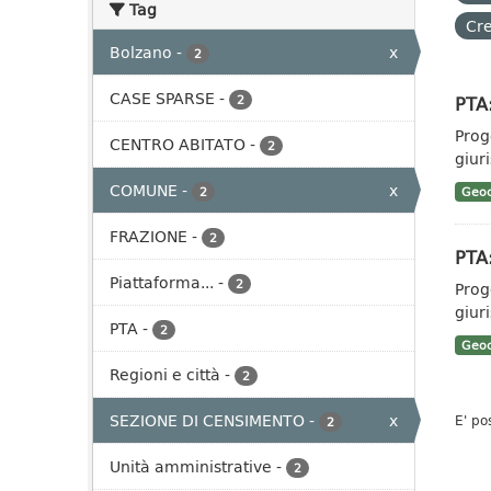
Tag
Cre
Bolzano
-
x
2
CASE SPARSE
-
PTA:
2
Prog
CENTRO ABITATO
-
2
giuri
COMUNE
-
x
2
Geoc
FRAZIONE
-
2
PTA:
Piattaforma...
-
2
Prog
giuri
PTA
-
2
Geoc
Regioni e città
-
2
SEZIONE DI CENSIMENTO
-
x
E' po
2
Unità amministrative
-
2