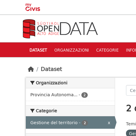
Skip to main content
DATASET
ORGANIZZAZIONI
CATEGORIE
INFO
Dataset
Organizzazioni
Provincia Autonoma...
-
2
2 
Categorie
Gestione del territorio
-
x
2
Temi
Ges