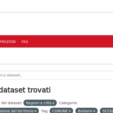
RMAZIONI
FAQ
dataset trovati
 del dataset:
Regioni e città
Categorie:
tione del territorio
Tag:
COMUNE
Bolzano
SEZI