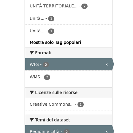
UNITÀ TERRITORIALE...
-
2
Unità...
-
1
Unità...
-
1
Mostra solo Tag popolari
Formati
WFS
-
x
2
WMS
-
2
Licenze sulle risorse
Creative Commons...
-
2
Temi del dataset
Regioni e città
-
x
2