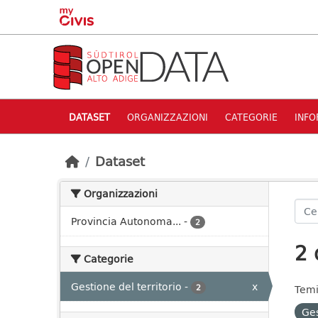
Skip to main content
DATASET
ORGANIZZAZIONI
CATEGORIE
INFO
Dataset
Organizzazioni
Provincia Autonoma...
-
2
2 
Categorie
Gestione del territorio
-
x
2
Temi
Ges