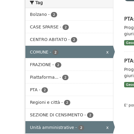
Tag
Bolzano
-
2
PTA:
CASE SPARSE
-
Prog
2
giuri
CENTRO ABITATO
-
2
Geoc
COMUNE
-
x
2
PTA:
FRAZIONE
-
2
Prog
giuri
Piattaforma...
-
2
Geoc
PTA
-
2
Regioni e città
-
2
E' po
SEZIONE DI CENSIMENTO
-
2
Unità amministrative
-
x
2