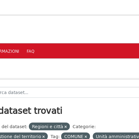
RMAZIONI
FAQ
dataset trovati
 del dataset:
Regioni e città
Categorie:
tione del territorio
Tag:
COMUNE
Unità amministrati