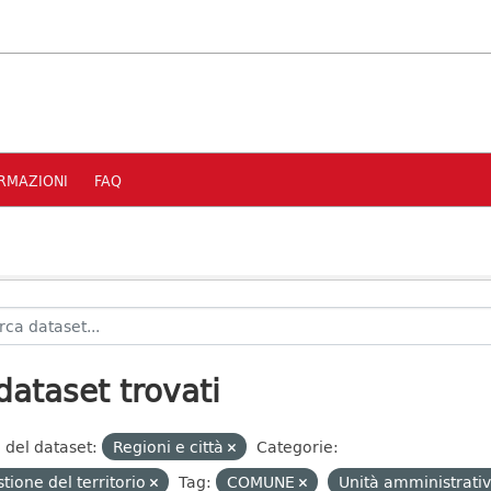
RMAZIONI
FAQ
dataset trovati
 del dataset:
Regioni e città
Categorie:
tione del territorio
Tag:
COMUNE
Unità amministrati