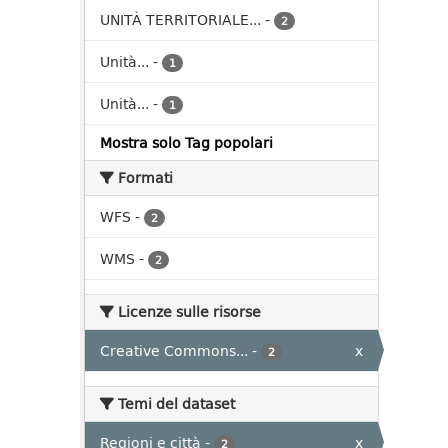
UNITÀ TERRITORIALE...
-
2
Unità...
-
1
Unità...
-
1
Mostra solo Tag popolari
Formati
WFS
-
2
WMS
-
2
Licenze sulle risorse
Creative Commons...
-
x
2
Temi del dataset
Regioni e città
-
x
2