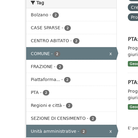
Tag
Cre
Bolzano
-
2
Pro
CASE SPARSE
-
2
PTA:
CENTRO ABITATO
-
2
Prog
COMUNE
-
x
giuri
2
Geoc
FRAZIONE
-
2
Piattaforma...
-
2
PTA:
Prog
PTA
-
2
giuri
Regioni e città
-
2
Geoc
SEZIONE DI CENSIMENTO
-
2
E' po
Unità amministrative
-
x
2