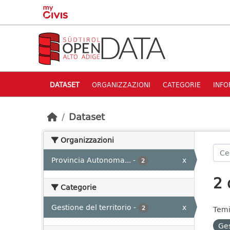
Skip to main content
DATASET
ORGANIZZAZIONI
CATEGORIE
INFO
Dataset
Organizzazioni
Provincia Autonoma...
-
x
2
2 
Categorie
Gestione del territorio
-
x
2
Temi
Ges