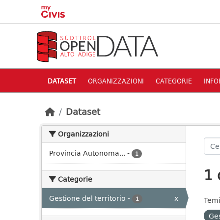
Skip to main content
DATASET
ORGANIZZAZIONI
CATEGORIE
INFO
Dataset
Organizzazioni
Provincia Autonoma...
-
1
1 
Categorie
Gestione del territorio
-
x
1
Temi
Ges