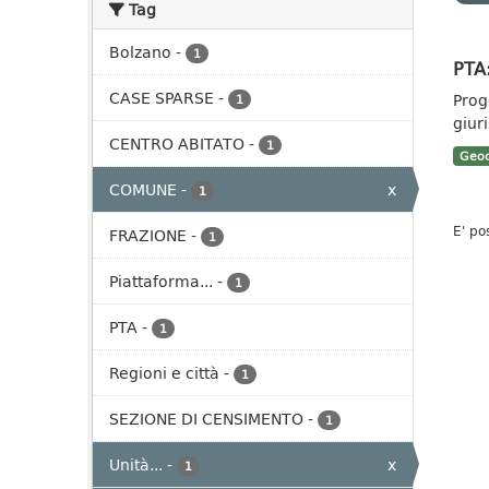
Tag
Bolzano
-
1
PTA:
CASE SPARSE
-
Prog
1
giuri
CENTRO ABITATO
-
1
Geoc
COMUNE
-
x
1
E' po
FRAZIONE
-
1
Piattaforma...
-
1
PTA
-
1
Regioni e città
-
1
SEZIONE DI CENSIMENTO
-
1
Unità...
-
x
1