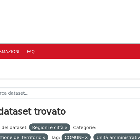
RMAZIONI
FAQ
dataset trovato
 del dataset:
Regioni e città
Categorie:
tione del territorio
Tag:
COMUNE
Unità amministrati