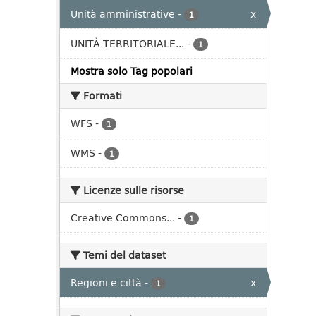
Unità amministrative
-
x
1
UNITÀ TERRITORIALE...
-
1
Mostra solo Tag popolari
Formati
WFS
-
1
WMS
-
1
Licenze sulle risorse
Creative Commons...
-
1
Temi del dataset
Regioni e città
-
x
1