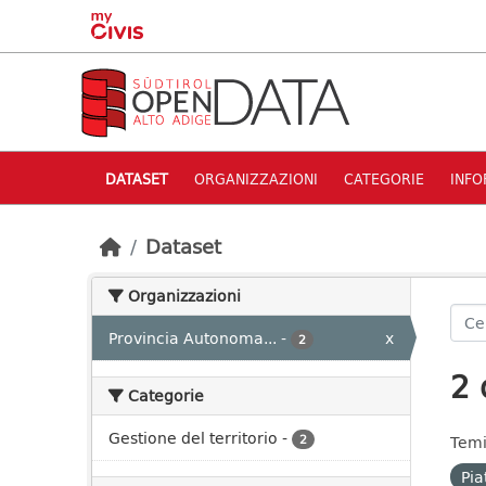
Skip to main content
DATASET
ORGANIZZAZIONI
CATEGORIE
INFO
Dataset
Organizzazioni
Provincia Autonoma...
-
x
2
2 
Categorie
Gestione del territorio
-
2
Temi
Pia