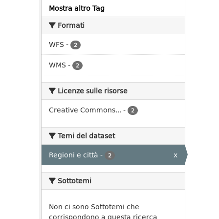
Mostra altro Tag
Formati
WFS
-
2
WMS
-
2
Licenze sulle risorse
Creative Commons...
-
2
Temi del dataset
Regioni e città
-
x
2
Sottotemi
Non ci sono Sottotemi che
corrispondono a questa ricerca