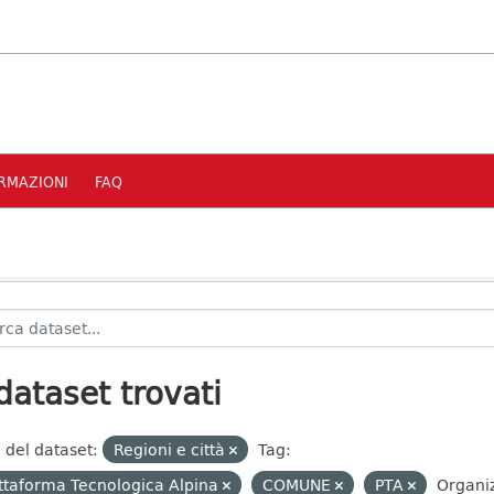
RMAZIONI
FAQ
dataset trovati
 del dataset:
Regioni e città
Tag:
ttaforma Tecnologica Alpina
COMUNE
PTA
Organiz