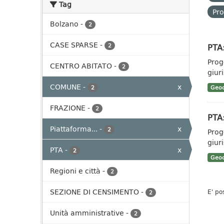
Tag
Pro
Bolzano
-
2
CASE SPARSE
-
PTA:
2
Prog
CENTRO ABITATO
-
2
giuri
COMUNE
-
x
2
Geoc
FRAZIONE
-
2
PTA:
Piattaforma...
-
x
2
Prog
giuri
PTA
-
x
2
Geoc
Regioni e città
-
2
SEZIONE DI CENSIMENTO
-
E' po
2
Unità amministrative
-
2