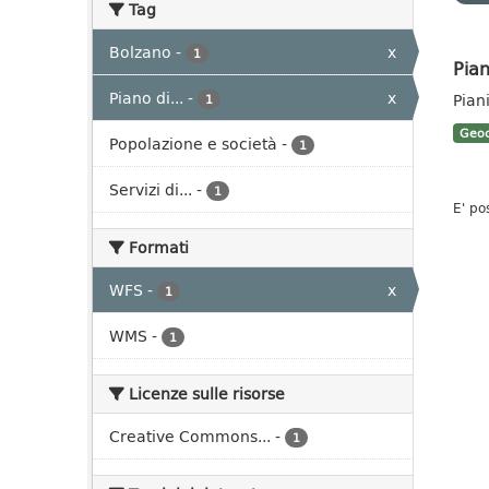
Tag
Bolzano
-
x
1
Pian
Piano di...
-
x
Pian
1
Geoc
Popolazione e società
-
1
Servizi di...
-
1
E' po
Formati
WFS
-
x
1
WMS
-
1
Licenze sulle risorse
Creative Commons...
-
1