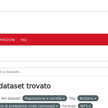
RMAZIONI
FAQ
dataset trovato
 del dataset:
Popolazione e società
Tag:
Bolzano
no di protezione civile comunale
Formati:
WFS