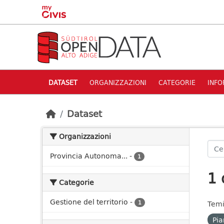
Skip to main content
DATASET
ORGANIZZAZIONI
CATEGORIE
INFO
Dataset
Organizzazioni
Provincia Autonoma...
-
1
1 
Categorie
Gestione del territorio
-
1
Temi
Pia