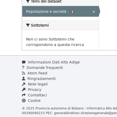
Temi del dataset
Popolazione e società
-
x
1
Sottotemi
Non ci sono Sottotemi che
corrispondono a questa ricerca
Informazioni Dati Alto Adige
Domande frequenti
Atom Feed
Ringraziamenti
Note legali
Privacy
Contattaci
Cookie
© 2025 Provincia autonoma di Bolzano - Informatica Alto Adi
00390090215 PEC:
generaldirektion.direzionegenerale@pec.