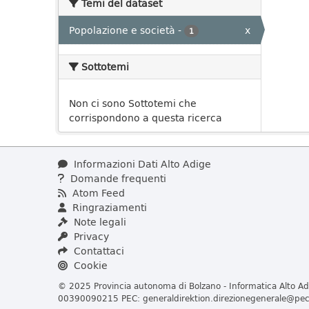
Temi del dataset
Popolazione e società
-
x
1
Sottotemi
Non ci sono Sottotemi che
corrispondono a questa ricerca
Informazioni Dati Alto Adige
Domande frequenti
Atom Feed
Ringraziamenti
Note legali
Privacy
Contattaci
Cookie
© 2025 Provincia autonoma di Bolzano - Informatica Alto Adi
00390090215 PEC:
generaldirektion.direzionegenerale@pec.