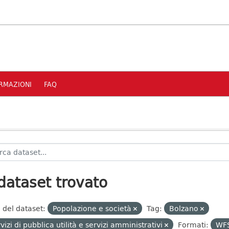
RMAZIONI
FAQ
dataset trovato
 del dataset:
Popolazione e società
Tag:
Bolzano
vizi di pubblica utilità e servizi amministrativi
Formati:
WF