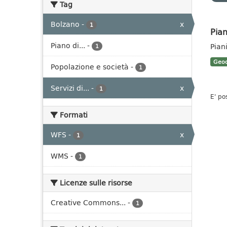
Tag
Bolzano
-
x
1
Pian
Piano di...
-
Pian
1
Geoc
Popolazione e società
-
1
Servizi di...
-
x
1
E' po
Formati
WFS
-
x
1
WMS
-
1
Licenze sulle risorse
Creative Commons...
-
1