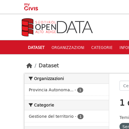
Skip to main content
DATASET
ORGANIZZAZIONI
CATEGORIE
INFO
Dataset
Organizzazioni
Provincia Autonoma...
-
1
1 
Categorie
Gestione del territorio
-
1
Temi
Ser