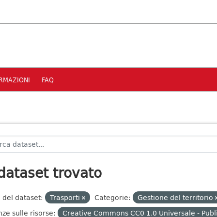
RMAZIONI
FAQ
dataset trovato
 del dataset:
Trasporti
Categorie:
Gestione del territorio
nze sulle risorse:
Creative Commons CC0 1.0 Universale - Publ