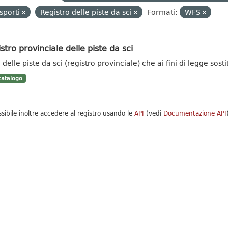
sporti
Registro delle piste da sci
Formati:
WFS
stro provinciale delle piste da sci
delle piste da sci (registro provinciale) che ai fini di legge sosti
atalogo
ssibile inoltre accedere al registro usando le
API
(vedi
Documentazione API