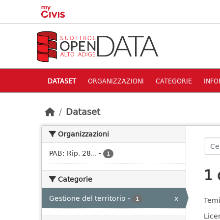
Skip to main content
DATASET
ORGANIZZAZIONI
CATEGORIE
INFO
Dataset
Organizzazioni
PAB: Rip. 28...
-
1
1 
Categorie
Gestione del territorio
-
x
1
Temi
Lice