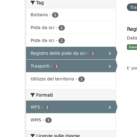
Tag
Tra
Bolzano
-
1
Pista da sci
-
Regi
1
Dato 
Piste da sci
-
1
Geoc
Registro delle piste da sci
-
x
1
Trasporti
-
x
1
E' po
Utilizzo del territorio
-
1
Formati
WFS
-
x
1
WMS
-
1
Licenze sulle risorse