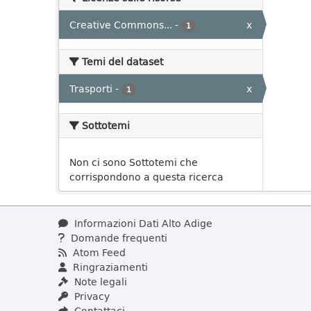
Creative Commons...
-
x
1
Temi del dataset
Trasporti
-
x
1
Sottotemi
Non ci sono Sottotemi che
corrispondono a questa ricerca
Informazioni Dati Alto Adige
Domande frequenti
Atom Feed
Ringraziamenti
Note legali
Privacy
Contattaci