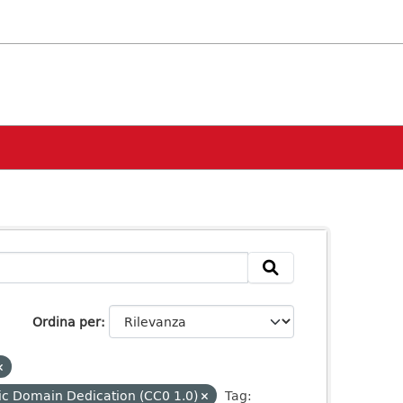
Ordina per
ic Domain Dedication (CC0 1.0)
Tag: