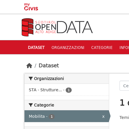
Skip to main content
DATASET
ORGANIZZAZIONI
CATEGORIE
INFO
Dataset
Organizzazioni
STA - Strutture...
-
1
1 
Categorie
Mobilita
-
x
1
Temi