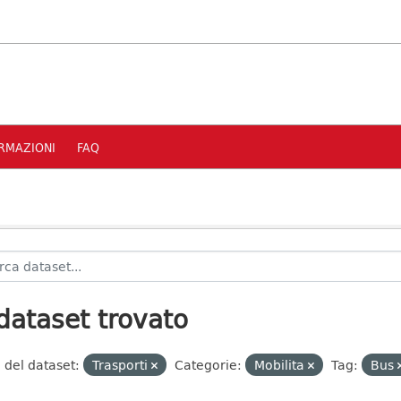
RMAZIONI
FAQ
dataset trovato
 del dataset:
Trasporti
Categorie:
Mobilita
Tag:
Bus