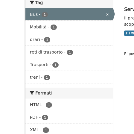
Tag
Serv
Bus
-
x
1
Il p
scopo
Mobilità
-
1
HTM
orari
-
1
reti di trasporto
-
1
E' po
Trasporti
-
1
treni
-
1
Formati
HTML
-
1
PDF
-
1
XML
-
1