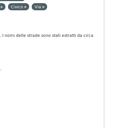
i
Civico
Via
 I nomi delle strade sono stati estratti da circa
).