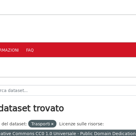
RMAZIONI
FAQ
dataset trovato
 del dataset:
Trasporti
Licenze sulle risorse:
ative Commons CC0 1.0 Universale - Public Domain Dedication