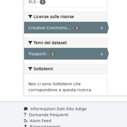
XLS
-
1
Licenze sulle risorse
Creative Commons...
-
x
1
Temi del dataset
Trasporti
-
x
1
Sottotemi
Non ci sono Sottotemi che
corrispondono a questa ricerca
Informazioni Dati Alto Adige
Domande frequenti
Atom Feed
Ringraziamenti