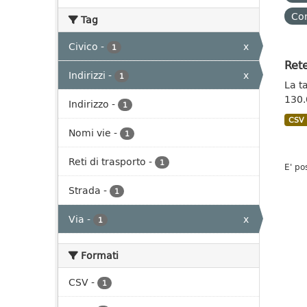
Con
Tag
Civico
-
x
1
Rete
Indirizzi
-
x
1
La t
130.
Indirizzo
-
1
CSV
Nomi vie
-
1
Reti di trasporto
-
1
E' po
Strada
-
1
Via
-
x
1
Formati
CSV
-
1