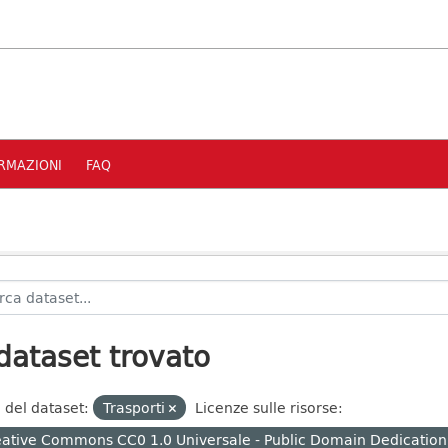
RMAZIONI
FAQ
dataset trovato
 del dataset:
Trasporti
Licenze sulle risorse:
ative Commons CC0 1.0 Universale - Public Domain Dedication