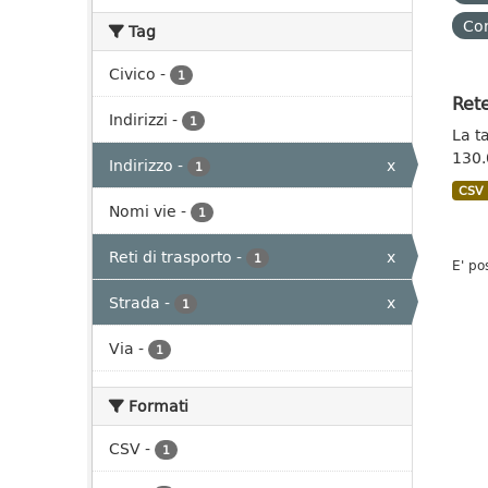
Con
Tag
Civico
-
1
Rete
Indirizzi
-
1
La t
130.
Indirizzo
-
x
1
CSV
Nomi vie
-
1
Reti di trasporto
-
x
1
E' po
Strada
-
x
1
Via
-
1
Formati
CSV
-
1