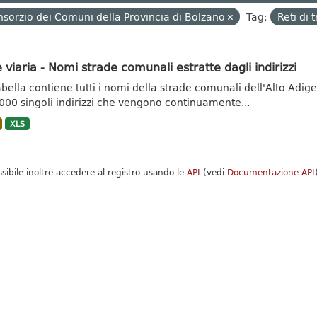
sorzio dei Comuni della Provincia di Bolzano
Tag:
Reti di 
 viaria - Nomi strade comunali estratte dagli indirizzi
abella contiene tutti i nomi della strade comunali dell'Alto Adige.
000 singoli indirizzi che vengono continuamente...
XLS
ssibile inoltre accedere al registro usando le
API
(vedi
Documentazione API