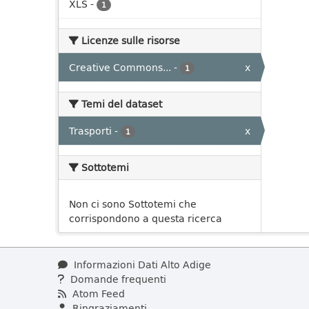
XLS
-
1
Licenze sulle risorse
Creative Commons...
-
x
1
Temi del dataset
Trasporti
-
x
1
Sottotemi
Non ci sono Sottotemi che
corrispondono a questa ricerca
Informazioni Dati Alto Adige
Domande frequenti
Atom Feed
Ringraziamenti