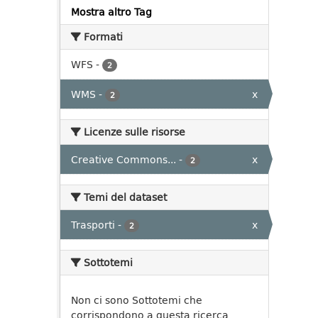
Mostra altro Tag
Formati
WFS
-
2
WMS
-
x
2
Licenze sulle risorse
Creative Commons...
-
x
2
Temi del dataset
Trasporti
-
x
2
Sottotemi
Non ci sono Sottotemi che
corrispondono a questa ricerca