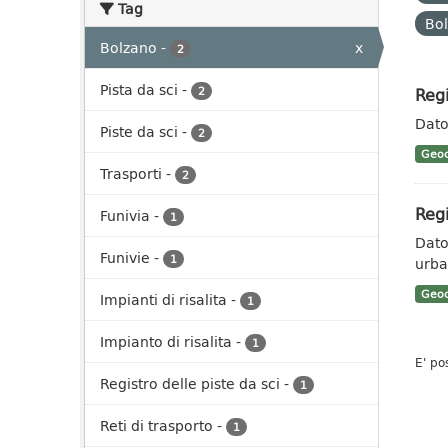
Tag
Bo
Bolzano
-
x
2
Pista da sci
-
Regi
2
Dato 
Piste da sci
-
2
Geoc
Trasporti
-
2
Regi
Funivia
-
1
Dato 
Funivie
-
1
urban
Geoc
Impianti di risalita
-
1
Impianto di risalita
-
1
E' po
Registro delle piste da sci
-
1
Reti di trasporto
-
1