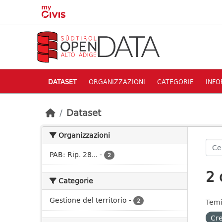
Skip to main content
DATASET
ORGANIZZAZIONI
CATEGORIE
INFO
Dataset
Organizzazioni
PAB: Rip. 28...
-
2
2 
Categorie
Gestione del territorio
-
2
Temi
Cre