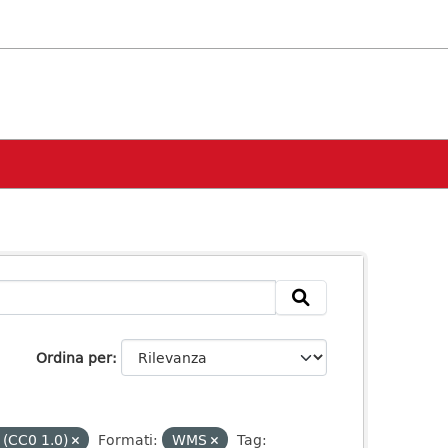
Ordina per
 (CC0 1.0)
Formati:
WMS
Tag: