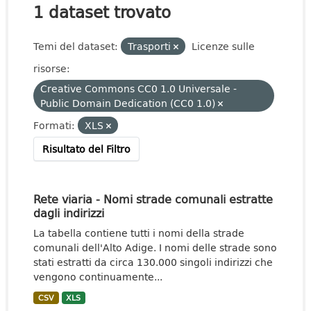
1 dataset trovato
Temi del dataset:
Trasporti
Licenze sulle
risorse:
Creative Commons CC0 1.0 Universale -
Public Domain Dedication (CC0 1.0)
Formati:
XLS
Risultato del Filtro
Rete viaria - Nomi strade comunali estratte
dagli indirizzi
La tabella contiene tutti i nomi della strade
comunali dell'Alto Adige. I nomi delle strade sono
stati estratti da circa 130.000 singoli indirizzi che
vengono continuamente...
CSV
XLS