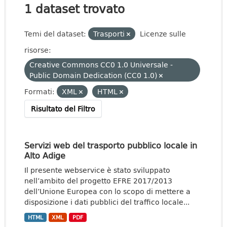
1 dataset trovato
Temi del dataset:
Trasporti
Licenze sulle
risorse:
Creative Commons CC0 1.0 Universale -
Public Domain Dedication (CC0 1.0)
Formati:
XML
HTML
Risultato del Filtro
Servizi web del trasporto pubblico locale in
Alto Adige
Il presente webservice è stato sviluppato
nell’ambito del progetto EFRE 2017/2013
dell’Unione Europea con lo scopo di mettere a
disposizione i dati pubblici del traffico locale...
HTML
XML
PDF