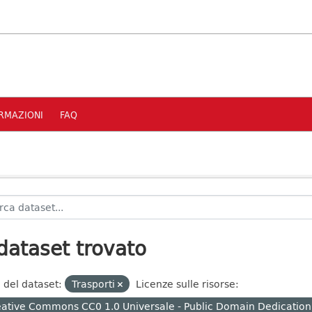
RMAZIONI
FAQ
dataset trovato
 del dataset:
Trasporti
Licenze sulle risorse:
ative Commons CC0 1.0 Universale - Public Domain Dedication