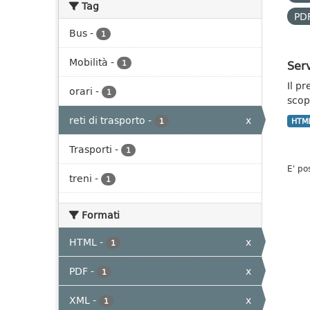
Tag
PD
Bus
-
1
Mobilità
-
Serv
1
Il p
orari
-
1
scopo
reti di trasporto
-
x
1
HTM
Trasporti
-
1
E' po
treni
-
1
Formati
HTML
-
x
1
PDF
-
x
1
XML
-
x
1