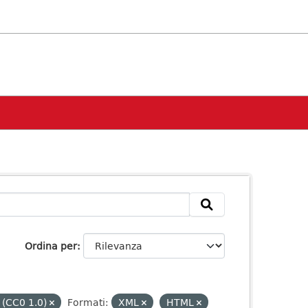
Ordina per
 (CC0 1.0)
Formati:
XML
HTML