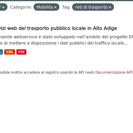
F
Categorie:
Mobilita
Tag:
reti di trasporto
izi web del trasporto pubblico locale in Alto Adige
resente webservice è stato sviluppato nell’ambito del progetto
 di mettere a disposizione i dati pubblici del traffico locale...
L
XML
PDF
ssibile inoltre accedere al registro usando le
API
(vedi
Documentazione API