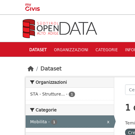
Skip to main content
DATASET
ORGANIZZAZIONI
CATEGORIE
INFO
Dataset
Organizzazioni
STA - Strutture...
-
1
1 
Categorie
Mobilita
-
x
1
Temi
Cre