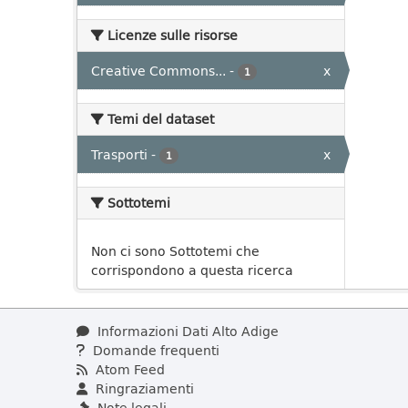
Licenze sulle risorse
Creative Commons...
-
x
1
Temi del dataset
Trasporti
-
x
1
Sottotemi
Non ci sono Sottotemi che
corrispondono a questa ricerca
Informazioni Dati Alto Adige
Domande frequenti
Atom Feed
Ringraziamenti
Note legali