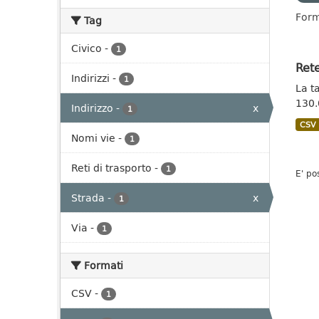
Form
Tag
Civico
-
1
Rete
Indirizzi
-
1
La t
130.
Indirizzo
-
x
1
CSV
Nomi vie
-
1
Reti di trasporto
-
1
E' po
Strada
-
x
1
Via
-
1
Formati
CSV
-
1