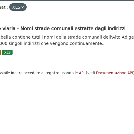
ati:
XLS
 viaria - Nomi strade comunali estratte dagli indirizzi
abella contiene tutti i nomi della strade comunali dell'Alto Adige.
000 singoli indirizzi che vengono continuamente...
XLS
ssibile inoltre accedere al registro usando le
API
(vedi
Documentazione API