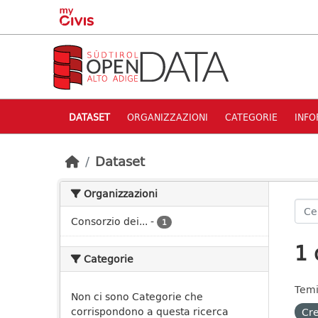
Skip to main content
DATASET
ORGANIZZAZIONI
CATEGORIE
INFO
Dataset
Organizzazioni
Consorzio dei...
-
1
1 
Categorie
Temi
Non ci sono Categorie che
corrispondono a questa ricerca
Cre