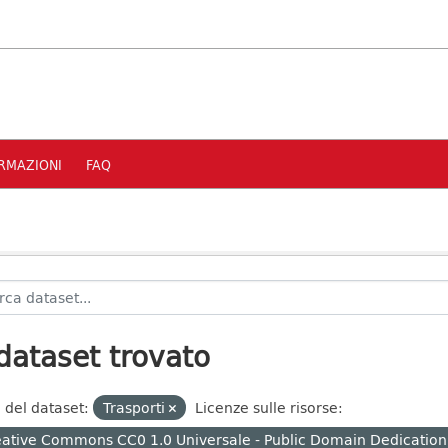
RMAZIONI
FAQ
dataset trovato
 del dataset:
Trasporti
Licenze sulle risorse:
ative Commons CC0 1.0 Universale - Public Domain Dedication