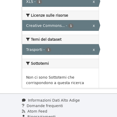
XLS
-
x
1
Licenze sulle risorse
Creative Commons...
-
x
1
Temi del dataset
Trasporti
-
x
1
Sottotemi
Non ci sono Sottotemi che
corrispondono a questa ricerca
Informazioni Dati Alto Adige
Domande frequenti
Atom Feed
Ringraziamenti