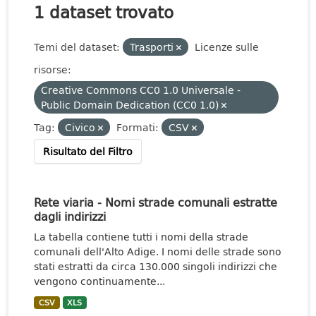
1 dataset trovato
Temi del dataset:
Trasporti
Licenze sulle
risorse:
Creative Commons CC0 1.0 Universale -
Public Domain Dedication (CC0 1.0)
Tag:
Civico
Formati:
CSV
Risultato del Filtro
Rete viaria - Nomi strade comunali estratte
dagli indirizzi
La tabella contiene tutti i nomi della strade
comunali dell'Alto Adige. I nomi delle strade sono
stati estratti da circa 130.000 singoli indirizzi che
vengono continuamente...
CSV
XLS