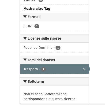
Mostra altro Tag
Formati
JSON
-
1
Licenze sulle risorse
Pubblico Dominio
-
1
Temi del dataset
Trasporti
-
x
1
Sottotemi
Non ci sono Sottotemi che
corrispondono a questa ricerca