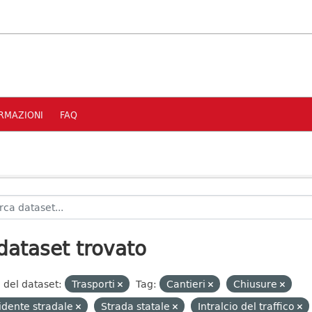
RMAZIONI
FAQ
dataset trovato
 del dataset:
Trasporti
Tag:
Cantieri
Chiusure
idente stradale
Strada statale
Intralcio del traffico