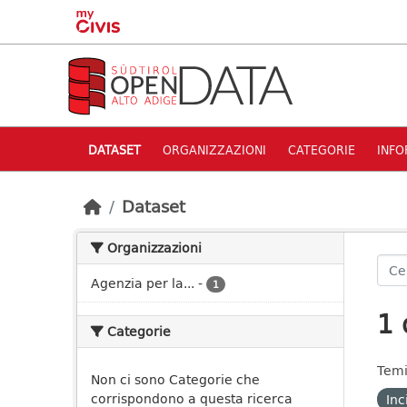
Skip to main content
DATASET
ORGANIZZAZIONI
CATEGORIE
INFO
Dataset
Organizzazioni
Agenzia per la...
-
1
1 
Categorie
Temi
Non ci sono Categorie che
corrispondono a questa ricerca
Inc