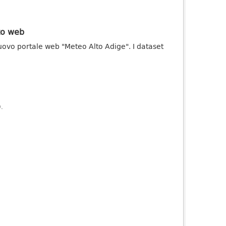
ito web
uovo portale web "Meteo Alto Adige". I dataset
).