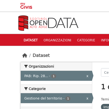
Skip to main content
DATASET
ORGANIZZAZIONI
CATEGORIE
INFO
Dataset
Organizzazioni
PAB: Rip. 28...
-
x
1
1 
Categorie
Gestione del territorio
-
x
1
Temi
Imp