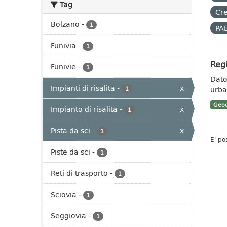
Tag
Cre
Bolzano
-
1
PAB
Funivia
-
1
Regi
Funivie
-
1
Dato 
Impianti di risalita
-
x
urban
1
Geoc
Impianto di risalita
-
x
1
Pista da sci
-
x
1
E' po
Piste da sci
-
1
Reti di trasporto
-
1
Sciovia
-
1
Seggiovia
-
1