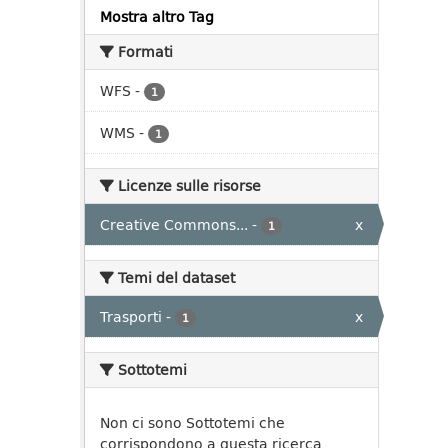
Mostra altro Tag
Formati
WFS
-
1
WMS
-
1
Licenze sulle risorse
Creative Commons...
-
x
1
Temi del dataset
Trasporti
-
x
1
Sottotemi
Non ci sono Sottotemi che
corrispondono a questa ricerca