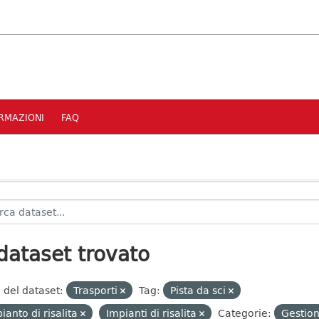
RMAZIONI
FAQ
dataset trovato
 del dataset:
Trasporti
Tag:
Pista da sci
ianto di risalita
Impianti di risalita
Categorie:
Gestion