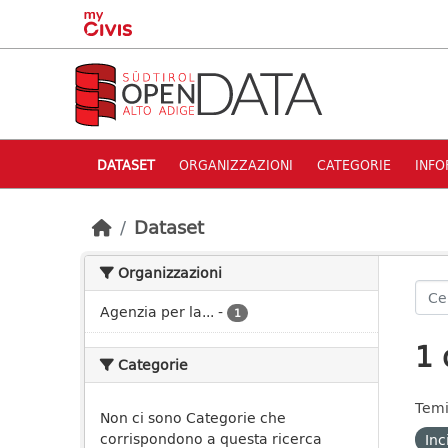
Skip to main content
DATASET
ORGANIZZAZIONI
CATEGORIE
INFO
Dataset
Organizzazioni
Agenzia per la...
-
1
1 
Categorie
Temi
Non ci sono Categorie che
corrispondono a questa ricerca
Inc