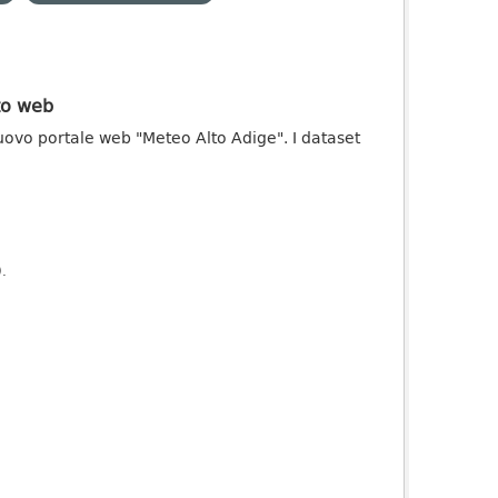
ito web
uovo portale web "Meteo Alto Adige". I dataset
).