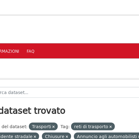
RMAZIONI
FAQ
dataset trovato
 del dataset:
Trasporti
Tag:
reti di trasporto
idente stradale
Chiusure
Annuncio agli automobilisti