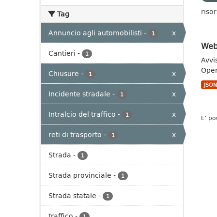
risor
Tag
Annuncio agli automobilisti
-
x
1
Webs
Cantieri
-
1
Avvi
Open
Chiusure
-
x
1
JSO
Incidente stradale
-
x
1
Intralcio del traffico
-
x
1
E' po
reti di trasporto
-
x
1
Strada
-
1
Strada provinciale
-
1
Strada statale
-
1
traffico
-
1