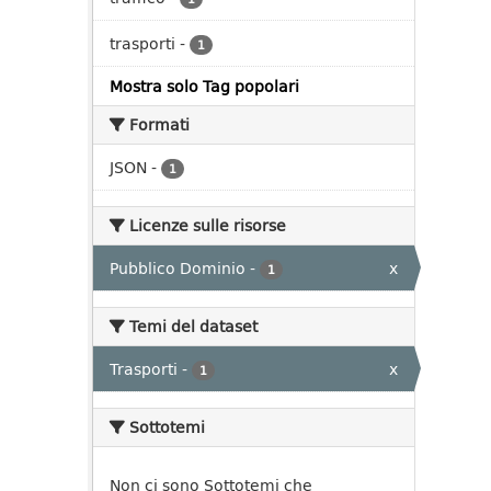
trasporti
-
1
Mostra solo Tag popolari
Formati
JSON
-
1
Licenze sulle risorse
Pubblico Dominio
-
x
1
Temi del dataset
Trasporti
-
x
1
Sottotemi
Non ci sono Sottotemi che