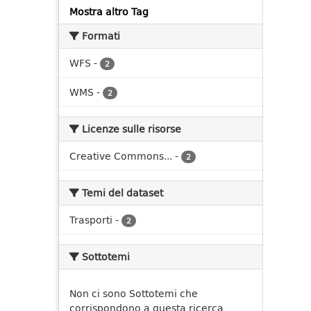
Mostra altro Tag
Formati
WFS
-
2
WMS
-
2
Licenze sulle risorse
Creative Commons...
-
2
Temi del dataset
Trasporti
-
2
Sottotemi
Non ci sono Sottotemi che
corrispondono a questa ricerca