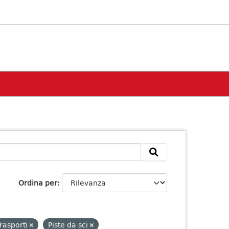
Ordina per
rasporti
Piste da sci