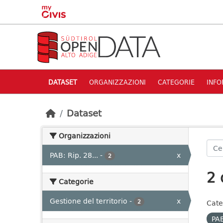
Skip to main content
DATASET
ORGANIZZAZIONI
CATEGORIE
INFO
Dataset
Organizzazioni
PAB: Rip. 28...
-
x
2
2 
Categorie
Gestione del territorio
-
x
2
Cate
PAB