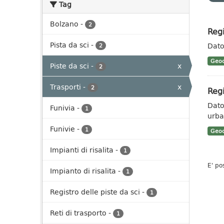
Tag
Bolzano
-
2
Regi
Pista da sci
-
Dato 
2
Geoc
Piste da sci
-
x
2
Trasporti
-
x
2
Regi
Dato 
Funivia
-
1
urban
Funivie
-
1
Geoc
Impianti di risalita
-
1
E' po
Impianto di risalita
-
1
Registro delle piste da sci
-
1
Reti di trasporto
-
1