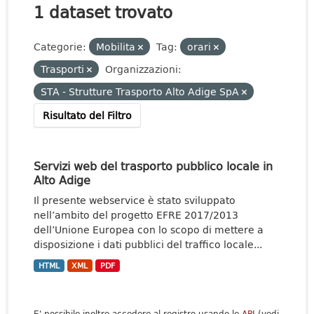
1 dataset trovato
Categorie:
Mobilita
Tag:
orari
Trasporti
Organizzazioni:
STA - Strutture Trasporto Alto Adige SpA
Risultato del Filtro
Servizi web del trasporto pubblico locale in
Alto Adige
Il presente webservice è stato sviluppato
nell’ambito del progetto EFRE 2017/2013
dell’Unione Europea con lo scopo di mettere a
disposizione i dati pubblici del traffico locale...
HTML
XML
PDF
E' possibile inoltre accedere al registro usando le
API
(vedi