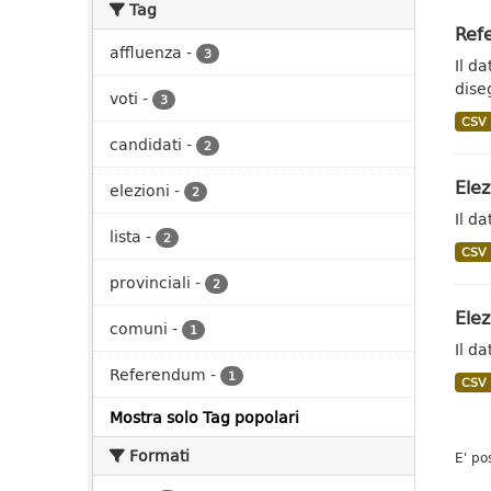
Tag
Ref
affluenza
-
3
Il d
dise
voti
-
3
CSV
candidati
-
2
Elez
elezioni
-
2
Il da
lista
-
2
CSV
provinciali
-
2
Elez
comuni
-
1
Il da
Referendum
-
1
CSV
Mostra solo Tag popolari
Formati
E' po