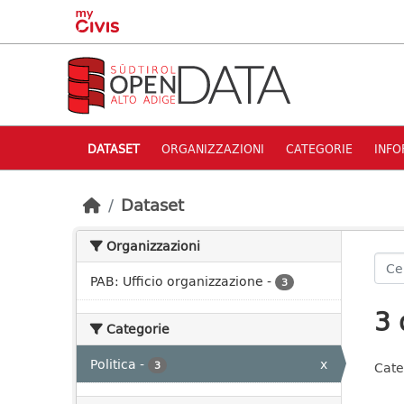
Skip to main content
DATASET
ORGANIZZAZIONI
CATEGORIE
INFO
Dataset
Organizzazioni
PAB: Ufficio organizzazione
-
3
3 
Categorie
Politica
-
x
3
Cate