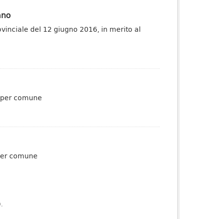
ano
rovinciale del 12 giugno 2016, in merito al
li per comune
8 per comune
).