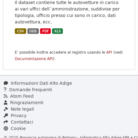
Il dataset contiene tutte le autovetture in carico
ai vari uffici dell´amministrazione, suddivise per
tipologia, ufficio presso cui sono in carico, dati
autovettura, ecc.
CSV
ODS
PDF
XLS
E' possibile inoltre accedere al registro usando le
API
(vedi
Documentazione API
).
Informazioni Dati Alto Adige
Domande frequenti
Atom Feed
Ringraziamenti
Note legali
Privacy
Contattaci
Cookie
© 2025 Provincia autonoma di Bolzano - Informatica Alto Adige SPA • Cod