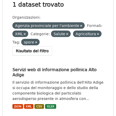
1 dataset trovato
Organizzazioni:
Agenzia provinciale per l'ambiente
Formati:
XML
Categorie:
Salute
Agricoltura
Tag:
spore
Risultato del Filtro
Servizi web di informazione pollinica Alto
Adige
Il servizio di informazione pollinica dell'Alto Adige
si occupa del monitoraggio e dello studio della
componente biologica del particolato
aerodisperso presente in atmosfera con...
JSON
XML
CSV
XLSX