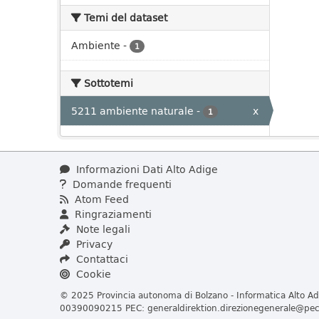
Temi del dataset
Ambiente
-
1
Sottotemi
5211 ambiente naturale
-
x
1
Informazioni Dati Alto Adige
Domande frequenti
Atom Feed
Ringraziamenti
Note legali
Privacy
Contattaci
Cookie
© 2025 Provincia autonoma di Bolzano - Informatica Alto Adi
00390090215 PEC:
generaldirektion.direzionegenerale@pec.