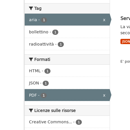
Tag
Serv
aria
-
x
1
La v
bollettino
-
secon
1
JSO
radioattività
-
1
Formati
E' po
HTML
-
1
JSON
-
1
PDF
-
x
1
Licenze sulle risorse
Creative Commons...
-
1