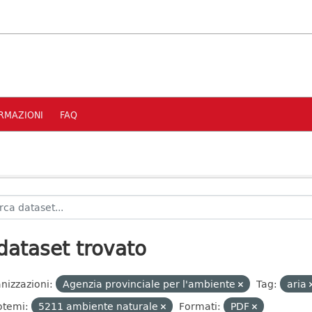
RMAZIONI
FAQ
dataset trovato
nizzazioni:
Agenzia provinciale per l'ambiente
Tag:
aria
otemi:
5211 ambiente naturale
Formati:
PDF