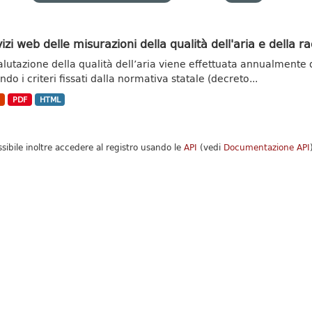
izi web delle misurazioni della qualità dell'aria e della ra
alutazione della qualità dell’aria viene effettuata annualmente 
do i criteri fissati dalla normativa statale (decreto...
N
PDF
HTML
ssibile inoltre accedere al registro usando le
API
(vedi
Documentazione API