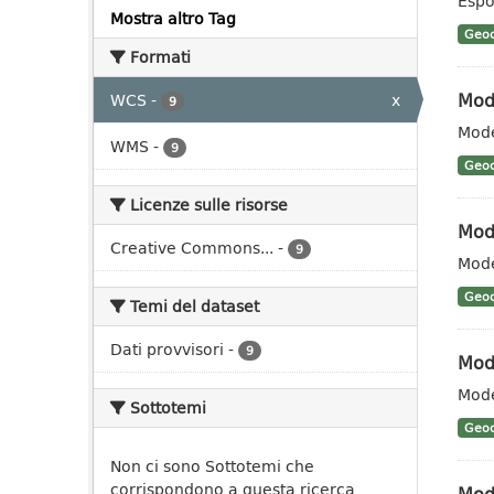
Espo
Mostra altro Tag
Geoc
Formati
Mode
WCS
-
x
9
Mode
WMS
-
9
Geoc
Licenze sulle risorse
Mode
Creative Commons...
-
9
Mode
Geoc
Temi del dataset
Dati provvisori
-
9
Mode
Mode
Sottotemi
Geoc
Non ci sono Sottotemi che
corrispondono a questa ricerca
Mode