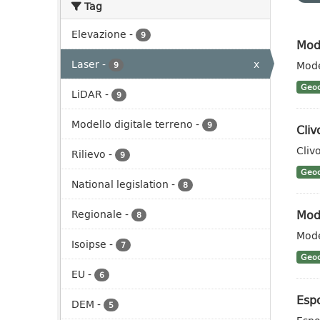
Tag
Elevazione
-
9
Mode
Laser
-
x
Mode
9
Geoc
LiDAR
-
9
Modello digitale terreno
-
9
Cli
Cliv
Rilievo
-
9
Geoc
National legislation
-
8
Mode
Regionale
-
8
Mode
Isoipse
-
7
Geoc
EU
-
6
Esp
DEM
-
5