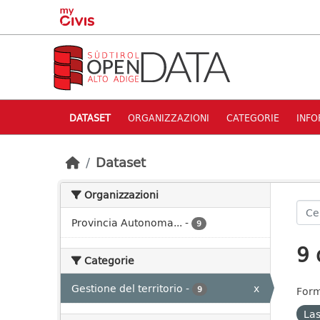
Skip to main content
DATASET
ORGANIZZAZIONI
CATEGORIE
INFO
Dataset
Organizzazioni
Provincia Autonoma...
-
9
9 
Categorie
Gestione del territorio
-
x
9
Form
La