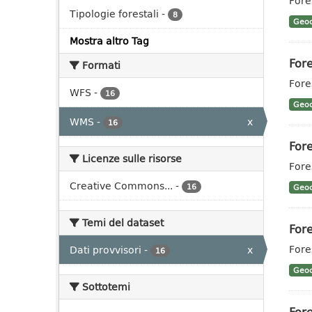
Fores
Tipologie forestali
-
8
Geoc
Mostra altro Tag
Fore
Formati
Fore
WFS
-
16
Geoc
WMS
-
x
16
Fore
Licenze sulle risorse
Fore
Creative Commons...
-
16
Geoc
Temi del dataset
Fore
Fore
Dati provvisori
-
x
16
Geoc
Sottotemi
Fore