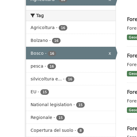
Tag
Fore
Agricoltura
-
Fores
16
Geoc
Bolzano
-
16
Bosco
-
x
16
Fore
Fores
pesca
-
16
Geoc
silvicoltura e...
-
16
Fore
EU
-
15
Fore
National legislation
-
15
Geoc
Regionale
-
15
Fore
Copertura del suolo
-
8