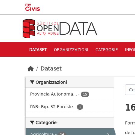
Skip to main content
DATASET
ORGANIZZAZIONI
CATEGORIE
INFO
Dataset
Organizzazioni
Provincia Autonoma...
-
15
16
PAB: Rip. 32 Foreste
-
1
Categorie
Form
del 
Agricoltura
-
x
16