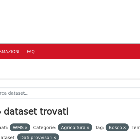
RMAZIONI
FAQ
 dataset trovati
ati:
WMS
Categorie:
Agricoltura
Tag:
Bosco
Tem
dataset:
Dati provvisori