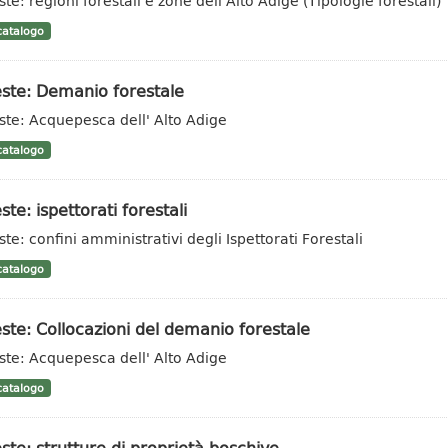
te: regioni forestali e zone dell'Alto Adige (Tipologie forestali)
atalogo
ste: Demanio forestale
ste: Acquepesca dell' Alto Adige
atalogo
ste: ispettorati forestali
ste: confini amministrativi degli Ispettorati Forestali
atalogo
ste: Collocazioni del demanio forestale
ste: Acquepesca dell' Alto Adige
atalogo
ste: strutture di proprietà boschive