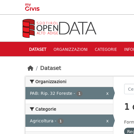
Skip to main content
DATASET
ORGANIZZAZIONI
CATEGORIE
INFO
Dataset
Organizzazioni
PAB: Rip. 32 Foreste
-
x
1
1 
Categorie
Agricoltura
-
x
1
Form
Reg