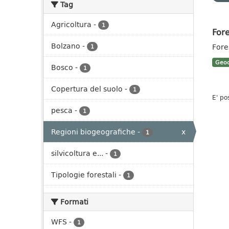
Tag
Agricoltura
-
1
Fore
Bolzano
-
Fores
1
Geoc
Bosco
-
1
Copertura del suolo
-
1
E' po
pesca
-
1
Regioni biogeografiche
-
x
1
silvicoltura e...
-
1
Tipologie forestali
-
1
Formati
WFS
-
1