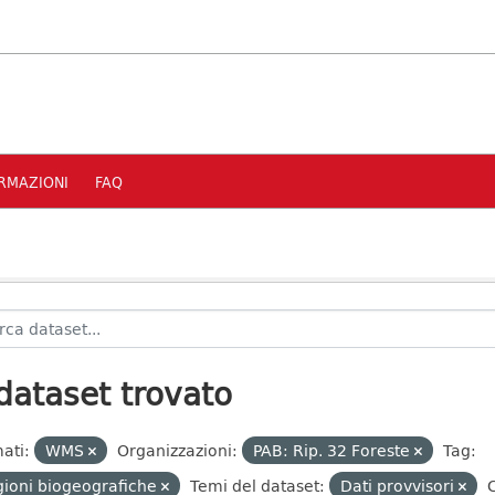
RMAZIONI
FAQ
dataset trovato
ati:
WMS
Organizzazioni:
PAB: Rip. 32 Foreste
Tag:
ioni biogeografiche
Temi del dataset:
Dati provvisori
C