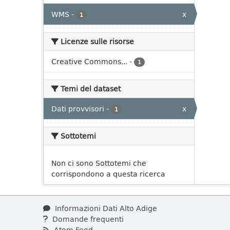
WMS
-
x
1
Licenze sulle risorse
Creative Commons...
-
1
Temi del dataset
Dati provvisori
-
x
1
Sottotemi
Non ci sono Sottotemi che
corrispondono a questa ricerca
Informazioni Dati Alto Adige
Domande frequenti
Atom Feed