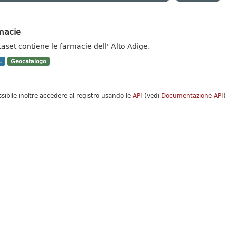
macie
ataset contiene le farmacie dell' Alto Adige.
L
Geocatalogo
ssibile inoltre accedere al registro usando le
API
(vedi
Documentazione API