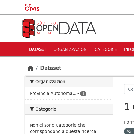
Skip to main content
DATASET
ORGANIZZAZIONI
CATEGORIE
INFO
Dataset
Organizzazioni
Provincia Autonoma...
-
1
1 
Categorie
Form
Non ci sono Categorie che
corrispondono a questa ricerca
Ser