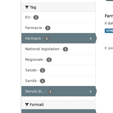
Tag
Far
EU
-
1
Il d
Farmacia
-
1
HTM
Farmaco
-
x
1
E' po
National legislation
-
1
Regionale
-
1
Salute
-
1
Sanità
-
1
Servizi di...
-
x
1
Formati