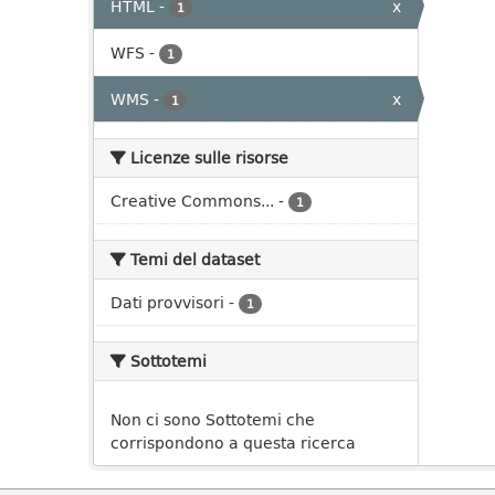
HTML
-
x
1
WFS
-
1
WMS
-
x
1
Licenze sulle risorse
Creative Commons...
-
1
Temi del dataset
Dati provvisori
-
1
Sottotemi
Non ci sono Sottotemi che
corrispondono a questa ricerca