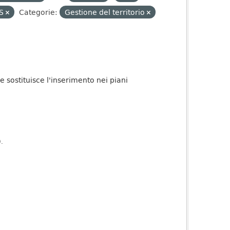
S
Categorie:
Gestione del territorio
ge sostituisce l'inserimento nei piani
).