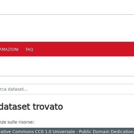
RMAZIONI
FAQ
dataset trovato
nze sulle risorse:
ative Commons CC0 1.0 Universale - Public Domain Dedication