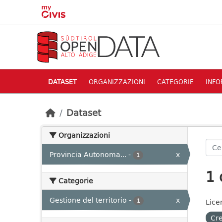
Skip to main content
DATASET
ORGANIZZAZIONI
CATEGORIE
INFO
Dataset
Organizzazioni
Provincia Autonoma...
-
x
1
1 
Categorie
Gestione del territorio
-
x
1
Lice
Cre