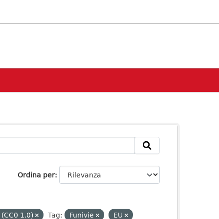
Ordina per
 (CC0 1.0)
Tag:
Funivie
EU