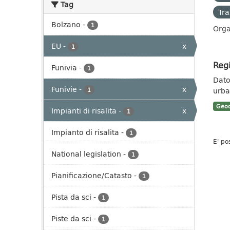
Tag
Tra
Bolzano
-
1
Orga
EU
-
x
1
Regi
Funivia
-
1
Dato 
Funivie
-
x
urban
1
Geoc
Impianti di risalita
-
x
1
Impianto di risalita
-
1
E' po
National legislation
-
1
Pianificazione/Catasto
-
1
Pista da sci
-
1
Piste da sci
-
1