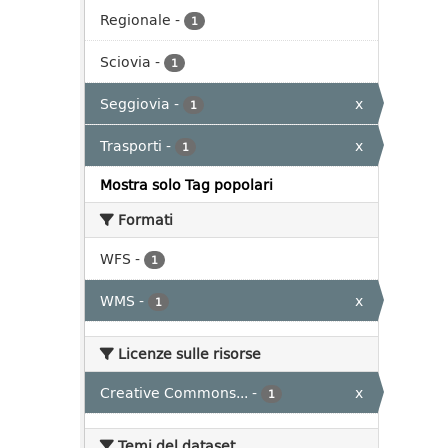
Regionale
-
1
Sciovia
-
1
Seggiovia
-
x
1
Trasporti
-
x
1
Mostra solo Tag popolari
Formati
WFS
-
1
WMS
-
x
1
Licenze sulle risorse
Creative Commons...
-
x
1
Temi del dataset