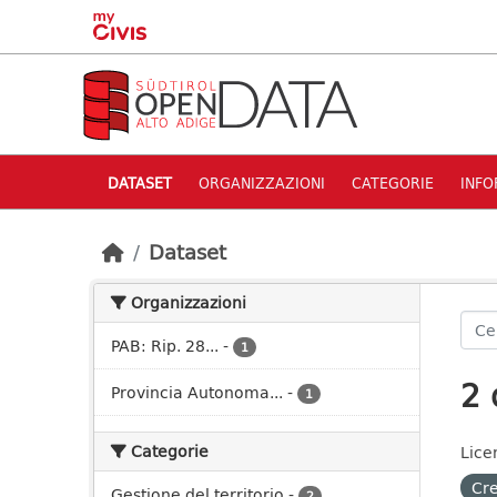
Skip to main content
DATASET
ORGANIZZAZIONI
CATEGORIE
INFO
Dataset
Organizzazioni
PAB: Rip. 28...
-
1
2 
Provincia Autonoma...
-
1
Categorie
Lice
Cre
Gestione del territorio
-
2