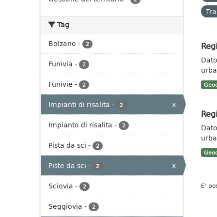
Tra
Tag
Bolzano
-
Regi
2
Dato 
Funivia
-
2
urban
Funivie
-
2
Geoc
Impianti di risalita
-
x
2
Regi
Impianto di risalita
-
2
Dato 
urban
Pista da sci
-
2
Geoc
Piste da sci
-
x
2
Sciovia
-
E' po
2
Seggiovia
-
2