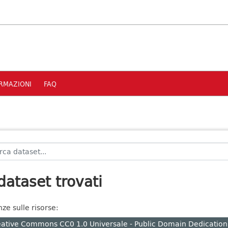
RMAZIONI
FAQ
dataset trovati
nze sulle risorse:
ative Commons CC0 1.0 Universale - Public Domain Dedication