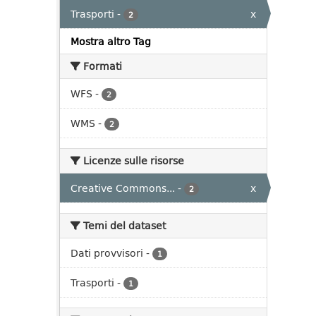
Trasporti
-
x
2
Mostra altro Tag
Formati
WFS
-
2
WMS
-
2
Licenze sulle risorse
Creative Commons...
-
x
2
Temi del dataset
Dati provvisori
-
1
Trasporti
-
1