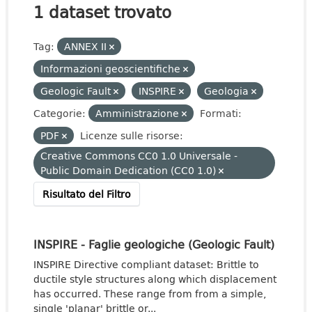
1 dataset trovato
Tag:
ANNEX II
Informazioni geoscientifiche
Geologic Fault
INSPIRE
Geologia
Categorie:
Amministrazione
Formati:
PDF
Licenze sulle risorse:
Creative Commons CC0 1.0 Universale -
Public Domain Dedication (CC0 1.0)
Risultato del Filtro
INSPIRE - Faglie geologiche (Geologic Fault)
INSPIRE Directive compliant dataset: Brittle to
ductile style structures along which displacement
has occurred. These range from from a simple,
single 'planar' brittle or...